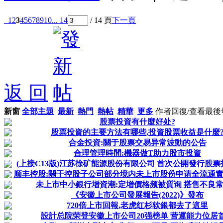
1
2
3
4
5
6
7
8
9
10
... 14
/ 14 頁
下一頁
返 回
新窗
全部主題
最新
熱門
熱帖
精華
更多
作者
回復/查看
最後
股票投資有什麼好处?
股票投資的主要方法有哪些,投資股票收益是什麼
合金投資:關于股票交易异常波動的公告
合理管理時間:機器做T助力股市投資
(上接C13版)江苏徐矿能源股份有限公司 首次公開發行股票招
顺丰控股:關于控股子公司部分境内未上市股份申请全流通實施
未上市中小銀行增資潮:定增價格频被質询 搭售不良
《安徽上市公司發展報告(2022)》發布
720倍上市回報,老虎红杉软銀都去了這里
設計总院荣登安徽上市公司20强榜单 营運能力位居