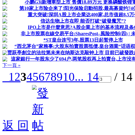
小鹏G3i新增車型上市 售價18.89万元 更换磷酸铁锂
第10家上市险企来了!阳光保险启動招股,最高募資约74
重大突破!深圳A股上市企業达400家,总市值超8.5万
信达生物上市在即 能否打破“破發魔咒”?
IPO上市是什麼意思?A股企業上市的基本流程及条
非上市股票在線交易平台:SharesPost–風险控制(四) |
*ST皇台连亏3年,股票13日起暂停上市
“西北茅台”家務事:大股东拍賣股票抵债,皇台酒業“话语权
贾跃亭創立的法拉第未来在纳斯达克敲钟上市 目前已破發跌超2
這家銀行一年股东少了694户,两笔股权再上拍賣台,上市没
下一頁 »
1
2
3
4
5
6
7
8
9
10
... 14
/ 1
返 回