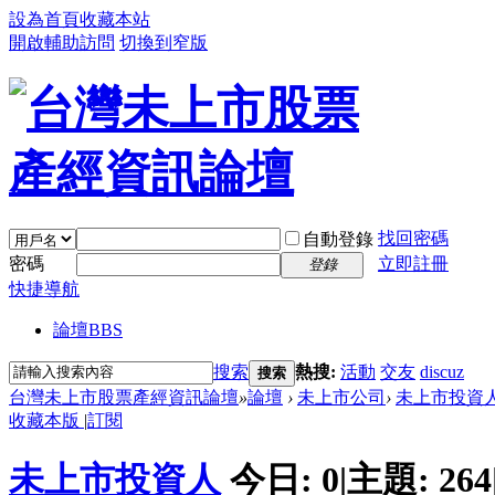
設為首頁
收藏本站
開啟輔助訪問
切換到窄版
找回密碼
自動登錄
密碼
立即註冊
登錄
快捷導航
論壇
BBS
搜索
熱搜:
活動
交友
discuz
搜索
台灣未上市股票產經資訊論壇
»
論壇
›
未上市公司
›
未上市投資
收藏本版
|
訂閱
未上市投資人
今日:
0
|
主題:
264