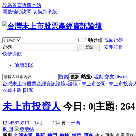
設為首頁
收藏本站
開啟輔助訪問
切換到窄版
找回密碼
自動登錄
密碼
立即註冊
登錄
快捷導航
論壇
BBS
搜索
熱搜:
活動
交友
discuz
搜索
台灣未上市股票產經資訊論壇
»
論壇
›
未上市公司
›
未上市投資
收藏本版
|
訂閱
未上市投資人
今日:
0
|
主題:
264
1
2
3
4
5
6
7
8
9
10
... 14
/ 14 頁
下一頁
返 回
新窗
全部主題
最新
熱門
熱帖
精華
更多
作者
回復/查看
最後