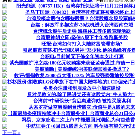
阳光能源（00757.HK）台湾存托凭证将于11月12日起
圣马丁国际（00482）台湾存托凭证将被要求终止上
台湾股概念股包含哪些股票？台湾股概念股股票解
台媒：解放军多架次苏-30战机进入台湾西南空域
台湾概念股午后走强 海鸥住工等多股表现活跃
台湾股神胡立阳:坚信A股下半年将跑赢美股
旺报:台湾如何打入大陆财富管理市场?
引起股市震荡,初代“国民男神”郑少秋,他的巅峰有多
台积电:目前尚无下修全年资本支出打算
紫光国微扩张之殇:180亿元收购案未获证监会通过,市值一日
美股前瞻 | 美股继续冲!美联储却准备撤退了?
收评:恒指收复25000点大涨1.13% 汽车股强势雅迪控股涨11
杉杉股份:拟收购LG化学旗下在中国大陆等地的LCD偏光片
冬奥会注册和制服发放中心加速建设
反对吴敦义的,除了民进党还有这股党内“牛人势力”
台湾前“中研院长”翁启惠遭弹劾 被指买股谋利
从索罗斯做空港股到台湾股灾:价值牛是A股的未来
【新冠肺炎疫情持续冲击台湾服务业】台湾商业总会21日公布的
网易、京东赴港二次上市!中概股回归潮起,为何首选香
中航证券:T+0回归A股是大方向 科创板有望先行先
下一頁 »