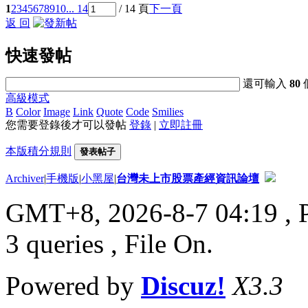
1
2
3
4
5
6
7
8
9
10
... 14
/ 14 頁
下一頁
返 回
快速發帖
還可輸入
80
高級模式
B
Color
Image
Link
Quote
Code
Smilies
您需要登錄後才可以發帖
登錄
|
立即註冊
本版積分規則
發表帖子
Archiver
|
手機版
|
小黑屋
|
台灣未上市股票產經資訊論壇
GMT+8, 2026-8-7 04:19
, 
3 queries , File On.
Powered by
Discuz!
X3.3