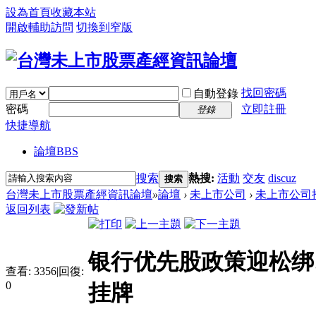
設為首頁
收藏本站
開啟輔助訪問
切換到窄版
找回密碼
自動登錄
密碼
立即註冊
登錄
快捷導航
論壇
BBS
搜索
熱搜:
活動
交友
discuz
搜索
台灣未上市股票產經資訊論壇
»
論壇
›
未上市公司
›
未上市公司
返回列表
银行优先股政策迎松绑
查看:
3356
|
回復:
0
挂牌