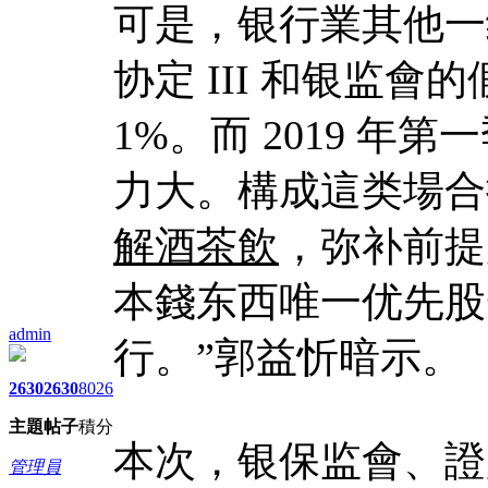
可是，银行業其他一
协定 III 和银监
1%。而 2019 年
力大。構成這类場合
解酒茶飲
，弥补前提
本錢东西唯一优先股
admin
行。”郭益忻暗示。
2630
2630
8026
主題
帖子
積分
本次，银保监會、證
管理員